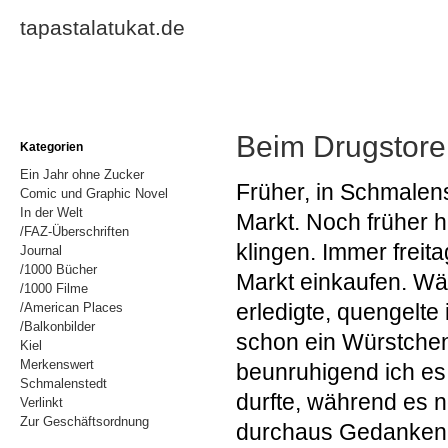
tapastalatukat.de
Beim Drugstore
Kategorien
Ein Jahr ohne Zucker
Früher, in Schmalens
Comic und Graphic Novel
In der Welt
Markt. Noch früher h
/FAZ-Überschriften
klingen. Immer freit
Journal
/1000 Bücher
Markt einkaufen. W
/1000 Filme
erledigte, quengelt
/American Places
/Balkonbilder
schon ein Würstchen 
Kiel
Merkenswert
beunruhigend ich es
Schmalenstedt
durfte, während es n
Verlinkt
Zur Geschäftsordnung
durchaus Gedanken g