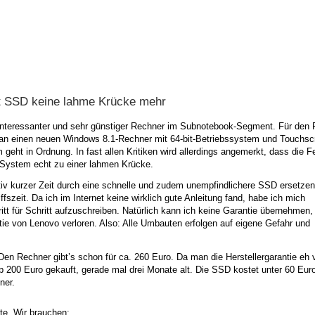
t SSD keine lahme Krücke mehr
 interessanter und sehr günstiger Rechner im Subnotebook-Segment. Für den 
 einen neuen Windows 8.1-Rechner mit 64-bit-Betriebssystem und Touchsc
rm geht in Ordnung. In fast allen Kritiken wird allerdings angemerkt, dass die F
 System echt zu einer lahmen Krücke.
lativ kurzer Zeit durch eine schnelle und zudem unempfindlichere SSD ersetzen
ffszeit. Da ich im Internet keine wirklich gute Anleitung fand, habe ich mich
itt für Schritt aufzuschreiben. Natürlich kann ich keine Garantie übernehmen,
ntie von Lenovo verloren. Also: Alle Umbauten erfolgen auf eigene Gefahr und
n Rechner gibt’s schon für ca. 260 Euro. Da man die Herstellergarantie eh ve
p 200 Euro gekauft, gerade mal drei Monate alt. Die SSD kostet unter 60 Euro
ner.
ste. Wir brauchen: