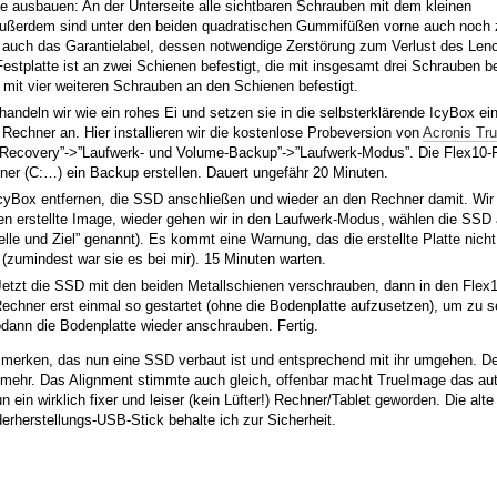
tte ausbauen: An der Unterseite alle sichtbaren Schrauben mit dem kleinen
außerdem sind unter den beiden quadratischen Gummifüßen vorne auch noch 
t auch das Garantielabel, dessen notwendige Zerstörung zum Verlust des Len
 Festplatte ist an zwei Schienen befestigt, die mit insgesamt drei Schrauben be
st mit vier weiteren Schrauben an den Schienen befestigt.
andeln wir wie ein rohes Ei und setzen sie in die selbsterklärende IcyBox ei
Rechner an. Hier installieren wir die kostenlose Probeversion von
Acronis Tr
Recovery”->”Laufwerk- und Volume-Backup”->”Laufwerk-Modus”. Die Flex10-F
er (C:…) ein Backup erstellen. Dauert ungefähr 20 Minuten.
 IcyBox entfernen, die SSD anschließen und wieder an den Rechner damit. Wir
n erstellte Image, wieder gehen wir in den Laufwerk-Modus, wählen die SSD a
lle und Ziel” genannt). Es kommt eine Warnung, das die erstellte Platte nicht
m (zumindest war sie es bei mir). 15 Minuten warten.
Jetzt die SSD mit den beiden Metallschienen verschrauben, dann in den Flex
echner erst einmal so gestartet (ohne die Bodenplatte aufzusetzen), um zu s
Sodann die Bodenplatte wieder anschrauben. Fertig.
t merken, das nun eine SSD verbaut ist und entsprechend mit ihr umgehen. D
 mehr. Das Alignment stimmte auch gleich, offenbar macht TrueImage das au
n ein wirklich fixer und leiser (kein Lüfter!) Rechner/Tablet geworden. Die alte
erherstellungs-USB-Stick behalte ich zur Sicherheit.