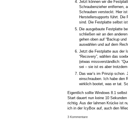
Jetzt können wir die Festpla
Schraubenzieher entfernen, 
Schrauben versteckt. Hier is
Herstellersupports führt. Die
sind. Die Festplatte selbst i
Die ausgebaute Festplatte beh
schließen wir an den anderen 
gehen oben auf “Backup und 
auswählen und auf dem Rechn
Jetzt die Festplatte aus der
“Recovery”, wählen das soebe
(etwas missverständlich: “Que
sei – sie ist es aber trotzde
Das war’s im Prinzip schon. 
einschrauben. Ich habe den R
wirklich bootet, was er tat. 
Eigentlich sollte Windows 8.1 selbs
Start dauert nun keine 10 Sekunden
richtig. Aus der lahmen Krücke ist nu
ich in der IcyBox auf, auch den Wied
3 Kommentare