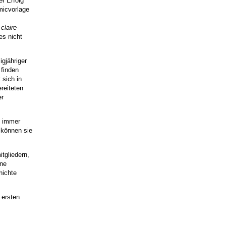
er Erfolg
micvorlage
claire
-
es nicht
gjähriger
 finden
 sich in
reiteten
er
s immer
können sie
tgliedern,
ine
hichte
 ersten