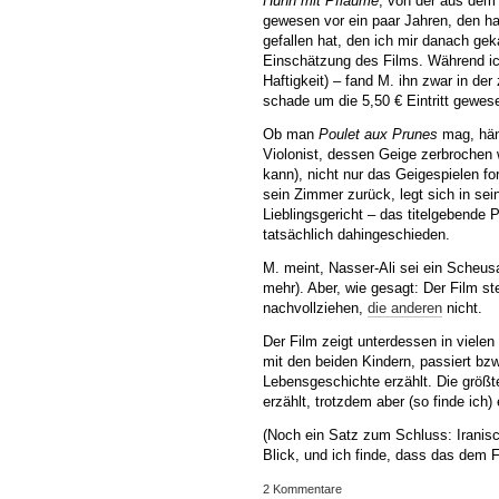
Huhn mit Pflaume
, von der aus dem
gewesen vor ein paar Jahren, den ha
gefallen hat, den ich mir danach gek
Einschätzung des Films. Während ich
Haftigkeit) – fand M. ihn zwar in der
schade um die 5,50 € Eintritt gewes
Ob man
Poulet aux Prunes
mag, häng
Violonist, dessen Geige zerbrochen 
kann), nicht nur das Geigespielen fo
sein Zimmer zurück, legt sich in sei
Lieblingsgericht – das titelgebende
tatsächlich dahingeschieden.
M. meint, Nasser-Ali sei ein Scheus
mehr). Aber, wie gesagt: Der Film st
nachvollziehen,
die anderen
nicht.
Der Film zeigt unterdessen in viele
mit den beiden Kindern, passiert bzw.
Lebensgeschichte erzählt. Die größte 
erzählt, trotzdem aber (so finde ich
(Noch ein Satz zum Schluss: Iranisc
Blick, und ich finde, dass das dem Fi
2 Kommentare