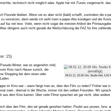
h möchte, technisch nicht möglich wäre. Apple hat mit iTunes vorgemacht, da
h Freunde bleiben. Wenn sie es aber nicht (bald) schafft, zumindest die e-p
 zu versetzen, dann werde ich wohl mein e-paper-Abo kündigen und der Koste
 auf faz.net lese. Viele, wenn nicht sogar die meisten Artikel der Printausga
 Was übrigens auch nicht gerade die Wertschätzung der FAZ für ihre zahlend
me: 15)
m Pseudo-Winter, war es angenehm mild,
en vom Kino nach Hause zurück, die
dow Shopping bei dem einen oder
08.01.12, 20.00 Uhr, Studio Kiel, 5,50 
-Laden.
ppe im Kino war – wann fängt man an, über den Film zu reden? Früher war ic
hmal zwei-, dreimal in der Woche, immer mit den selben Freunden. Wir sprac
wir aus dem Kino kamen. Über viele Filme sprachen wir gar nicht, über andere 
eich über den Film, den wir gerade gesehen hatten:
Poulet aux prunes
, bzw. a