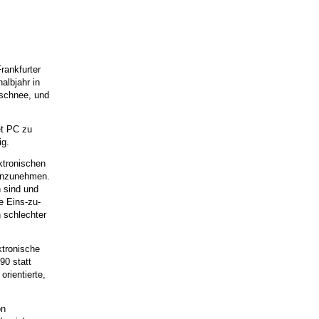
rankfurter
albjahr in
uschnee, und
et PC zu
ig.
ktronischen
hinzunehmen.
n sind und
e Eins-zu-
h schlechter
ktronische
90 statt
rientierte,
on