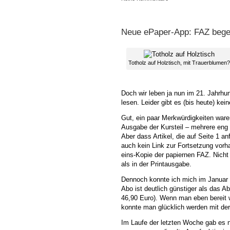
Neue ePaper-App: FAZ begeh
Totholz auf Holztisch, mit Trauerblumen?
Doch wir leben ja nun im 21. Jahrhu
lesen. Leider gibt es (bis heute) kei
Gut, ein paar Merkwürdigkeiten waren
Ausgabe der Kursteil – mehrere eng “
Aber dass Artikel, die auf Seite 1 a
auch kein Link zur Fortsetzung vorh
eins-Kopie der papiernen FAZ. Nicht 
als in der Printausgabe.
Dennoch konnte ich mich im Januar r
Abo ist deutlich günstiger als das A
46,90 Euro). Wenn man eben bereit w
konnte man glücklich werden mit de
Im Laufe der letzten Woche gab es 