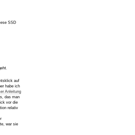
diese SSD
geht.
tsklick auf
her habe ich
ser Anleitung
os, das man
ck vor die
ion relativ
r
te, war sie