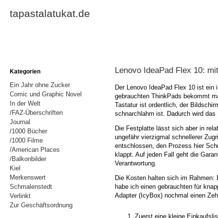
tapastalatukat.de
Lenovo IdeaPad Flex 10: mi
Kategorien
Ein Jahr ohne Zucker
Der Lenovo IdeaPad Flex 10 ist ein
Comic und Graphic Novel
gebrauchten ThinkPads bekommt man
In der Welt
Tastatur ist ordentlich, der Bildschi
/FAZ-Überschriften
schnarchlahm ist. Dadurch wird das
Journal
Die Festplatte lässt sich aber in re
/1000 Bücher
ungefähr vierzigmal schnellerer Zugri
/1000 Filme
entschlossen, den Prozess hier Schr
/American Places
klappt. Auf jeden Fall geht die Gara
/Balkonbilder
Verantwortung.
Kiel
Merkenswert
Die Kosten halten sich im Rahmen: De
habe ich einen gebrauchten für knap
Schmalenstedt
Adapter (IcyBox) nochmal einen Zeh
Verlinkt
Zur Geschäftsordnung
Zuerst eine kleine Einkaufsli