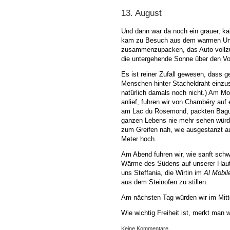
13. August
Und dann war da noch ein grauer, ka
kam zu Besuch aus dem warmen Ungar
zusammenzupacken, das Auto vollzut
die untergehende Sonne über den Vo
Es ist reiner Zufall gewesen, dass g
Menschen hinter Stacheldraht einzus
natürlich damals noch nicht.) Am M
anlief, fuhren wir von Chambéry au
am Lac du Rosemond, packten Baguet
ganzen Lebens nie mehr sehen würde
zum Greifen nah, wie ausgestanzt a
Meter hoch.
Am Abend fuhren wir, wie sanft schwe
Wärme des Südens auf unserer Haut.
uns Steffania, die Wirtin im
Al Mobil
aus dem Steinofen zu stillen.
Am nächsten Tag würden wir im Mit
Wie wichtig Freiheit ist, merkt man 
Keine Kommentare