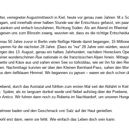
lter, verregneter Augustmittwoch in Kiel, heute vor genau zwei Jahren. M.s S
n, und innerhalb einer halben Stunde war der Entschluss gefasst, ein paa
anken und einfach loszufahren, Richtung Süden. Als am Abend im Rheintal b
gesen uns zum Blinzeln zwang, wussten wir, dass es die richtige Entscheidu
enau 50 Jahre zuvor in Berlin viele fleißige Hände damit begangen, 15 Million
perren für die nächsten 28 Jahre. (Dass es “nur” 28 Jahre sein würden, wuss
orgen des 13. August, genau ein halbes Jahrhundert, nachdem Honeckers Ope
f einer wunderschönen
Rue nationale
in die französischen Alpen hinein. Mittags 
te und Käse aus und sahen einen See so türkisblau, wie wir ihn für den Re
n. Nachmittags kurvten wir über den Kleinen Bernhard-Pass, sahen den Mon
us dem tiefblauen Himmel. Wir begannen zu japsen – waren wir doch schon ü
bend, durch das Aostatal und fühlten zum ersten Mal seit der Abfahrt in Kiel 
 Später, als es langsam dunkel wurde und Nebel aufstieg über der Poebene, 
e Antico
. Wir fuhren dann noch zu Roberta im Nachbardorf, um unseren Hunge
telmeer baden und den Geschmack von Salz auf der Haut genießen.
wohl erst dann, wenn sie fehlt. Wie einfach das Leben doch sein kann.