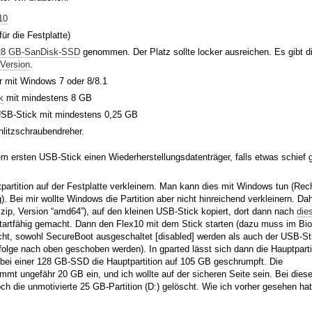
10
r die Festplatte)
28 GB-SanDisk-SSD
genommen. Der Platz sollte locker ausreichen. Es gibt 
Version
.
 mit Windows 7 oder 8/8.1
k
mit mindestens 8 GB
USB-Stick mit mindestens 0,25 GB
hlitzschraubendreher.
dem ersten USB-Stick einen Wiederherstellungsdatenträger, falls etwas schief 
artition auf der Festplatte verkleinern. Man kann dies mit Windows tun (Rech
). Bei mir wollte Windows die Partition aber nicht hinreichend verkleinern. Da
.zip, Version “amd64”), auf den kleinen USB-Stick kopiert, dort dann nach
die
tartfähig gemacht. Dann den Flex10 mit dem Stick starten (dazu muss im Bi
cht, sowohl SecureBoot ausgeschaltet [disabled] werden als auch der USB-Sti
folge nach oben geschoben werden). In gparted lässt sich dann die Hauptpartit
e bei einer 128 GB-SSD die Hauptpartition auf 105 GB geschrumpft. Die
immt ungefähr 20 GB ein, und ich wollte auf der sicheren Seite sein. Bei diese
h die unmotivierte 25 GB-Partition (D:) gelöscht. Wie ich vorher gesehen hat