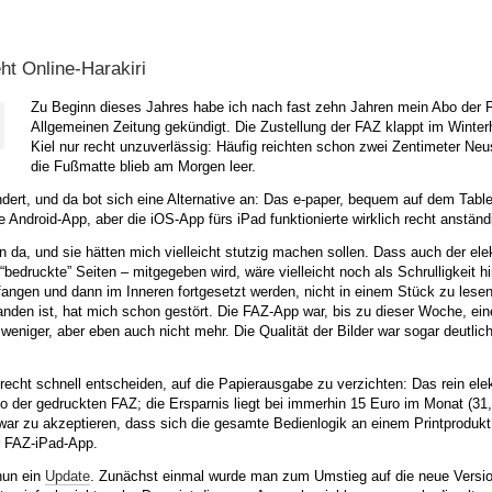
t Online-Harakiri
Zu Beginn dieses Jahres habe ich nach fast zehn Jahren mein Abo der F
Allgemeinen Zeitung gekündigt. Die Zustellung der FAZ klappt im Winterh
Kiel nur recht unzuverlässig: Häufig reichten schon zwei Zentimeter Ne
die Fußmatte blieb am Morgen leer.
ndert, und da bot sich eine Alternative an: Das e-paper, bequem auf dem Tabl
ne Android-App, aber die iOS-App fürs iPad funktionierte wirklich recht anständ
 da, und sie hätten mich vielleicht stutzig machen sollen. Dass auch der ele
bedruckte” Seiten – mitgegeben wird, wäre vielleicht noch als Schrulligkeit 
nfangen und dann im Inneren fortgesetzt werden, nicht in einem Stück zu lese
anden ist, hat mich schon gestört. Die FAZ-App war, bis zu dieser Woche, ein
weniger, aber eben auch nicht mehr. Die Qualität der Bilder war sogar deutlic
echt schnell entscheiden, auf die Papierausgabe zu verzichten: Das rein ele
bo der gedruckten FAZ; die Ersparnis liegt bei immerhin 15 Euro im Monat (31,
ar zu akzeptieren, dass sich die gesamte Bedienlogik an einem Printprodukt o
r FAZ-iPad-App.
nun ein
Update
. Zunächst einmal wurde man zum Umstieg auf die neue Versi