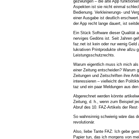
gezwungen – die alte App funktioniert
Aspekten ist sie nicht einmal schlech
Bedienung. Verkleinerungs- und Vergr
einer Ausgabe ist deutlich erschwert
der App recht lange dauert, ist sei
Ein Stück Software dieser Qualität a
nerviges Gedöns ist. Seit Jahren g
faz.net ist kein oder nur wenig Geld
lukrativen Printprodukte ohne allzu 
Leistungsschutzrechts.
Warum eigentlich muss ich mich als 
einer
Zeitung entscheiden? Warum gibt
Zeitungen und Zeitschriften ihre Arti
interessieren – vielleicht den Politi
taz und ein paar Meldungen aus den 
Abgerechnet werden könnte artikelwe
Zeitung, d. h., wenn zum Beispiel j
Abruf des 10. FAZ-Artikels der Rest
So wahnsinnig schwierig wäre das do
revolutionär.
Also, liebe Tante FAZ: Ich gebe ger
Papier tun, das ich morgens von mei