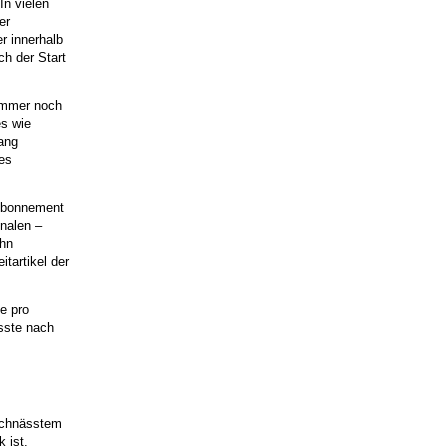
In vielen
er
r innerhalb
ch der Start
 immer noch
es wie
lang
des
 Abonnement
onalen –
ihn
itartikel der
e pro
sste nach
urchnässtem
 ist.