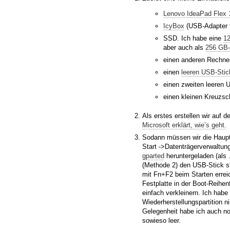
Lenovo IdeaPad Flex 
IcyBox
(USB-Adapter fü
SSD. Ich habe eine
1
aber auch als
256 GB-
einen anderen Rechner
einen
leeren USB-Stic
einen zweiten leeren 
einen kleinen Kreuzsc
Als erstes erstellen wir auf 
Microsoft erklärt, wie’s geht.
Sodann müssen wir die Hauptp
Start ->Datenträgerverwaltung
gparted
heruntergeladen (als 
(Methode 2) den USB-Stick s
mit Fn+F2 beim Starten errei
Festplatte in der Boot-Reihen
einfach verkleinern. Ich hab
Wiederherstellungspartition n
Gelegenheit habe ich auch noc
sowieso leer.