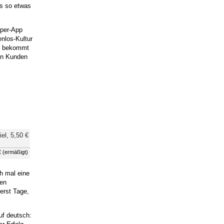
ss so etwas
aper-App
nlos-Kultur
be bekommt
en Kunden
€ (ermäßigt)
h mal eine
hen
erst Tage,
uf deutsch: