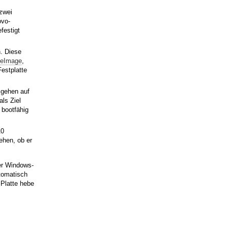
zwei
ovo-
festigt
n. Diese
ueImage
,
estplatte
 gehen auf
ls Ziel
 bootfähig
10
ehen, ob er
er Windows-
tomatisch
 Platte hebe