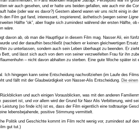
 Iran stammenden, in Paris lebenden Marjane Satrapi.
Persepolis
war ihr groß
tten wir auch gesehen, und er hatte uns beiden gefallen, wie auch mir die Co
auft habe (oder war es davor?) Gestern abend waren wir uns nicht einig in der
 den Film gut fand, interessant, inspirierend, ästhetisch (wegen seiner
Ligne 
 zweiten Hälfte “ok”, aber fragte sich zumindest während der ersten Hälfte, ob 
en wäre.
t davon ab, ob man die Hauptfigur in diesem Film mag. Nasser Ali, ein fünfzi
wurde und der daraufhin beschließt (nachdem er keinen gleichwertigen Ersatz
rthin zu unterlassen, sondern auch sein Leben überhaupt zu beenden. Er zieht
n Bett, und lässt sich auch von dem von seiner verzweifelten Frau für ihn zube
 Pflaumenhuhn – nicht davon abhalten zu sterben. Eine gute Woche später ist 
al. Ich hingegen kann seine Entscheidung nachvollziehen (im Laufe des Film
eht und fällt mit der Glaubwürdigkeit von Nasser-Alis Entscheidung.
Die einen
n Rückblicken und auch einigen Vorausblicken, was mit den anderen Familienmi
 passiert ist, und vor allem wird der Grund für Nasr Alis Verbitterung, wird se
Leistung (so finde ich) ist es, dass der Film eigentlich eine todtraurige Gesc
) eine lebensbejahende, positive Stimmung vermittelt.
he Politik und Geschichte kommt im Film recht wenig vor, zumindest auf den
lm gut tut.)