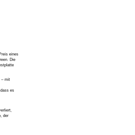
Preis eines
reen. Die
estplatte
 – mit
 dass es
rliert,
, der