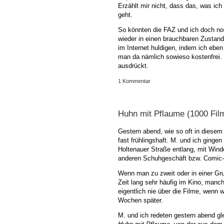
Erzählt mir nicht, dass das, was ic
geht.
So könnten die FAZ und ich doch noc
wieder in einen brauchbaren Zustand
im Internet huldigen, indem ich eben
man da nämlich sowieso kostenfrei.
ausdrückt.
1 Kommentar
Huhn mit Pflaume (1000 Fil
Gestern abend, wie so oft in diese
fast frühlingshaft. M. und ich ging
Holtenauer Straße entlang, mit Win
anderen Schuhgeschäft bzw. Comic
Wenn man zu zweit oder in einer Gru
Zeit lang sehr häufig im Kino, manc
eigentlich nie über die Filme, wenn 
Wochen später.
M. und ich redeten gestern abend gl