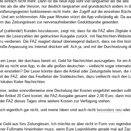
e einfach nicht mehr. Dann ist die neue App sehr viel langsamer als die alte. 
ter als die alte Version, nur deutlich langsamer und grundsätzlich anders in d
ößerungsgesten funktionieren nicht mehr; der Zugriff auf die einzelnen Büche
. Und am schlimmsten: Alle paar Minuten stürzt die App vollständig ab. Da au
tdem das Zeitungslesen zur nervenaufreibenden Geduldsprobe geworden.
uf (zahlende!) Kunden loszulassen, zeigt mir, dass für die FAZ alles Digitale
ehen die Leserzahlen der gedruckten Ausgabe zurück; mit Nachrichten-Websit
 zu verdienen. Die FAZ reagiert darauf überwiegend dadurch, dass sie ihre bis
große Anpassung ins Internet drücken will. Ach ja, und mit der Durchsetzung 
ein Leser, der durchaus bereit ist, Geld für Nachrichten auszugeben, für ein
 es nicht eine App, in die alle großen deutschen – vielleicht sogar internati
kel einstellen? Der Leser könnte dann die Artikel oder Zeitungsteile lesen, die 
kteil der FAZ, aber das Feuilleton der Süddeutschen, dazu vielleicht noch den Le
lokalen Kieler Nachrichten.
ise, wobei sinnvollerweise eine Deckelung der Kosten eingeführt werden sollt
eder Artikel 20 Cent kostet, die FAZ-Ausgabe gesamt aber 2,00 Euro, dann mü
 der FAZ dieses Tages ohne weitere Kosten zur Verfügung stehen.
ch eigentlich gar nicht, und meine Ideen sind auch nicht
besonders neu
oder
ne Geld aus fürs Zeitunglesen. Ich möchte es aber nicht in Form von regend
ner Fußmatte hineinholen muss, wenn Eure Logistikkette gerade mal auf Zack