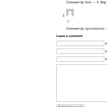
Comment by
Niels
— 5. May
:-/
Comment by
tapastalatukat
—
Leave a comment
N
M
W