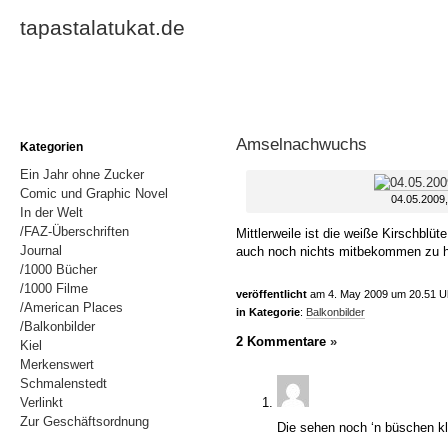
tapastalatukat.de
Amselnachwuchs
Kategorien
Ein Jahr ohne Zucker
Comic und Graphic Novel
04.05.2009
In der Welt
/FAZ-Überschriften
Mittlerweile ist die weiße Kirschb
Journal
auch noch nichts mitbekommen zu 
/1000 Bücher
/1000 Filme
veröffentlicht
am 4. May 2009 um 20.51 U
/American Places
in Kategorie
:
Balkonbilder
/Balkonbilder
2 Kommentare
»
Kiel
Merkenswert
Schmalenstedt
Verlinkt
Zur Geschäftsordnung
Die sehen noch ‘n büschen klei