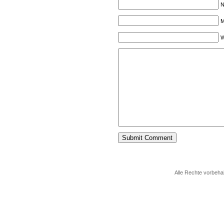
N
M
W
Alle Rechte vorbeha