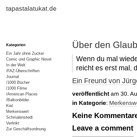
tapastalatukat.de
Über den Glau
Kategorien
Ein Jahr ohne Zucker
Wenn du mal wieder
Comic und Graphic Novel
In der Welt
reicht es erst mal, 
/FAZ-Überschriften
Journal
Ein Freund von Jür
/1000 Bücher
/1000 Filme
veröffentlicht
am 30. Au
/American Places
/Balkonbilder
in Kategorie
:
Merkenswe
Kiel
Merkenswert
Keine Kommentar
Schmalenstedt
Verlinkt
Leave a comment
Zur Geschäftsordnung