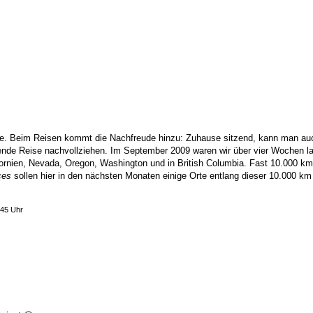
ude. Beim Reisen kommt die Nachfreude hinzu: Zuhause sitzend, kann man a
gende Reise nachvollziehen. Im September 2009 waren wir über vier Wochen la
rnien, Nevada, Oregon, Washington und in British Columbia. Fast 10.000 km 
ces
sollen hier in den nächsten Monaten einige Orte entlang dieser 10.000 km 
.45 Uhr