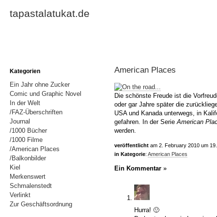
tapastalatukat.de
American Places
Kategorien
Ein Jahr ohne Zucker
Comic und Graphic Novel
Die schönste Freude ist die Vorfre
In der Welt
oder gar Jahre später die zurücklie
/FAZ-Überschriften
USA und Kanada unterwegs, in Kalifo
Journal
gefahren. In der Serie
American Pla
werden.
/1000 Bücher
/1000 Filme
veröffentlicht
am 2. February 2010 um 19
/American Places
in Kategorie
:
American Places
/Balkonbilder
Kiel
Ein Kommentar
»
Merkenswert
Schmalenstedt
Verlinkt
Zur Geschäftsordnung
Hurra! 🙂