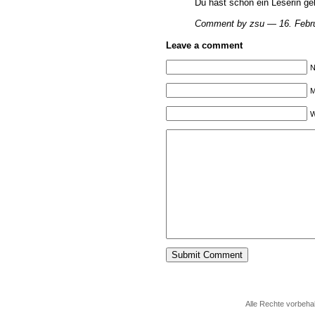
Du hast schon ein Leserin ge
Comment by zsu — 16. Febr
Leave a comment
N
M
W
Alle Rechte vorbeha