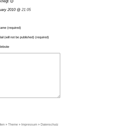
kriegt 😉
uary 2010 @
21:05
ame (required)
ail (will not be published) (required)
ebsite
lten »
Theme
»
Impressum
»
Datenschutz