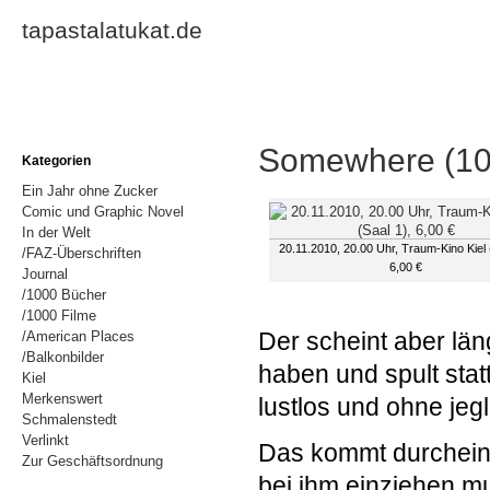
tapastalatukat.de
Somewhere (100
Kategorien
Ein Jahr ohne Zucker
Comic und Graphic Novel
In der Welt
20.11.2010, 20.00 Uhr, Traum-Kino Kiel 
/FAZ-Überschriften
6,00 €
Journal
/1000 Bücher
/1000 Filme
Der scheint aber län
/American Places
/Balkonbilder
haben und spult stat
Kiel
Merkenswert
lustlos und ohne jegl
Schmalenstedt
Verlinkt
Das kommt durcheinan
Zur Geschäftsordnung
bei ihm einziehen m