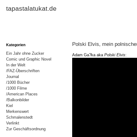
tapastalatukat.de
Polski Elvis, mein polnisch
Kategorien
Ein Jahr ohne Zucker
Adam Ga?ka aka
Polski Elvis
:
Comic und Graphic Novel
In der Welt
/FAZ-Überschriften
Journal
/1000 Bücher
/1000 Filme
/American Places
/Balkonbilder
Kiel
Merkenswert
Schmalenstedt
Verlinkt
Zur Geschäftsordnung