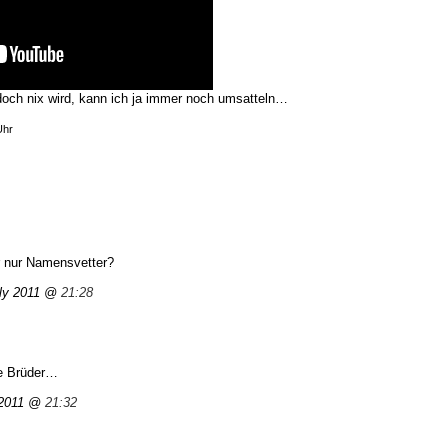
doch nix wird, kann ich ja immer noch umsatteln…
Uhr
er nur Namensvetter?
uly 2011 @
21:28
le Brüder…
 2011 @
21:32