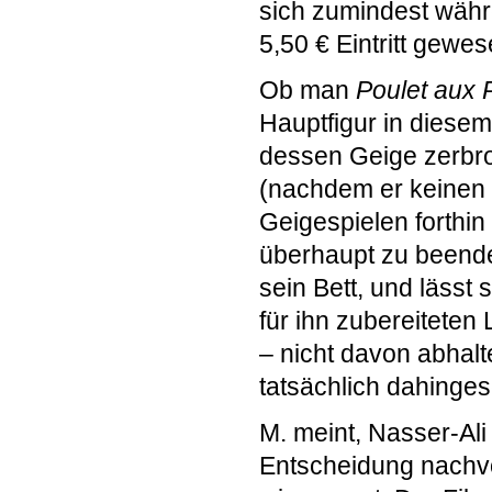
sich zumindest währe
5,50 € Eintritt gewe
Ob man
Poulet aux 
Hauptfigur in diesem 
dessen Geige zerbro
(nachdem er keinen g
Geigespielen forthi
überhaupt zu beenden
sein Bett, und lässt
für ihn zubereiteten
– nicht davon abhalt
tatsächlich dahinge
M. meint, Nasser-Ali
Entscheidung nachvo