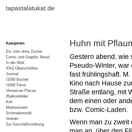
tapastalatukat.de
Huhn mit Pflau
Kategorien
Ein Jahr ohne Zucker
Gestern abend, wie s
Comic und Graphic Novel
In der Welt
Pseudo-Winter, war
/FAZ-Überschriften
fast frühlingshaft. M
Journal
/1000 Bücher
Kino nach Hause zur
/1000 Filme
Straße entlang, mit
/American Places
/Balkonbilder
dem einen oder and
Kiel
Merkenswert
bzw. Comic-Laden.
Schmalenstedt
Verlinkt
Wenn man zu zweit o
Zur Geschäftsordnung
man an, über den Fil