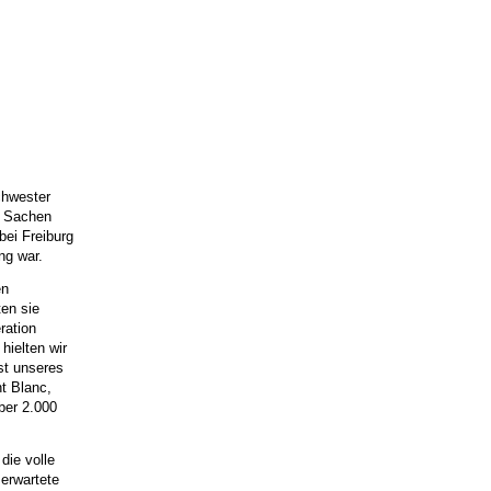
chwester
r Sachen
ei Freiburg
ng war.
en
ten sie
ration
hielten wir
st unseres
t Blanc,
ber 2.000
die volle
erwartete