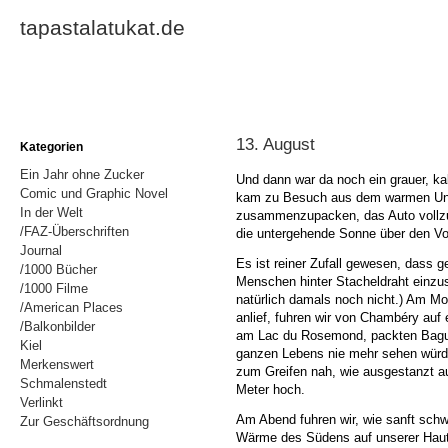
tapastalatukat.de
13. August
Kategorien
Ein Jahr ohne Zucker
Und dann war da noch ein grauer, ka
Comic und Graphic Novel
kam zu Besuch aus dem warmen Ungar
In der Welt
zusammenzupacken, das Auto vollzut
/FAZ-Überschriften
die untergehende Sonne über den Vo
Journal
Es ist reiner Zufall gewesen, dass g
/1000 Bücher
Menschen hinter Stacheldraht einzus
/1000 Filme
natürlich damals noch nicht.) Am M
/American Places
anlief, fuhren wir von Chambéry au
/Balkonbilder
am Lac du Rosemond, packten Baguet
Kiel
ganzen Lebens nie mehr sehen würde
Merkenswert
zum Greifen nah, wie ausgestanzt a
Schmalenstedt
Meter hoch.
Verlinkt
Am Abend fuhren wir, wie sanft schwe
Zur Geschäftsordnung
Wärme des Südens auf unserer Haut.