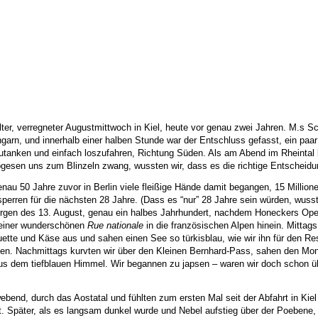
lter, verregneter Augustmittwoch in Kiel, heute vor genau zwei Jahren. M.s S
n, und innerhalb einer halben Stunde war der Entschluss gefasst, ein paa
anken und einfach loszufahren, Richtung Süden. Als am Abend im Rheintal b
gesen uns zum Blinzeln zwang, wussten wir, dass es die richtige Entscheidu
enau 50 Jahre zuvor in Berlin viele fleißige Hände damit begangen, 15 Million
perren für die nächsten 28 Jahre. (Dass es “nur” 28 Jahre sein würden, wuss
orgen des 13. August, genau ein halbes Jahrhundert, nachdem Honeckers Ope
f einer wunderschönen
Rue nationale
in die französischen Alpen hinein. Mittags 
te und Käse aus und sahen einen See so türkisblau, wie wir ihn für den Re
n. Nachmittags kurvten wir über den Kleinen Bernhard-Pass, sahen den Mon
us dem tiefblauen Himmel. Wir begannen zu japsen – waren wir doch schon ü
bend, durch das Aostatal und fühlten zum ersten Mal seit der Abfahrt in Kiel 
 Später, als es langsam dunkel wurde und Nebel aufstieg über der Poebene, 